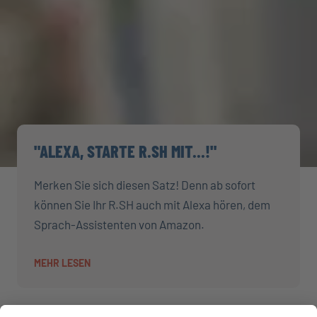
"ALEXA, STARTE R.SH MIT...!"
Merken Sie sich diesen Satz! Denn ab sofort
können Sie Ihr R.SH auch mit Alexa hören, dem
Sprach-Assistenten von Amazon.
MEHR LESEN