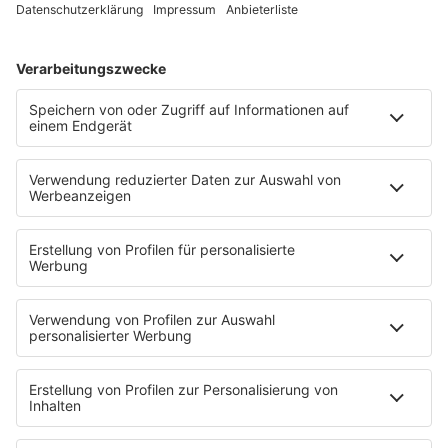
Sendungen
Team
Comedy
Wetter
Verkehr
PODCASTS
Zufall: Wenn ein Moment alles verändert
Küsten-Köppe mit Frank Bremser
Blaulicht. Der Helfer-Podcast
Neues von der Märchenküste
Störche-Schnack. Der Holstein Kiel-Podcast
Politik verstehen... Der R.SH-Podcast mit Carsten Kock!
Jahrhundertgeschichten
Die R.SH Gemeindesongs
Der R.SH Telefonschreck
Familienfuchs: Der Erziehungspodcast
Schlank und Gesund mit Patric Heizmann