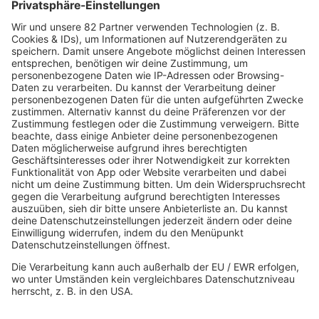
AKTIONEN
R.SH hilft helfen-Stiftung!
AKTUELL
Aktuelles von den R.SH Schleswig-Holstein-Reportern
Jobbörse
MUSIK
Unsere Musikstreams
Titelsuche
Konzerte und Events
PROGRAMM