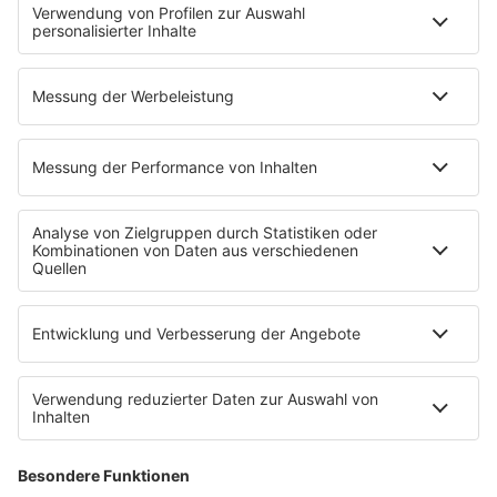
Brave & One: Der Beziehungs-Podcast
ShoreTime: Der Küstenschnack
Der Barbara Schöneberger-Podcast: Mit den Waffeln
einer Frau
MEIN R.SH
Empfang
R.SH-App
R.SH-Shop
Werbung buchen
Häufige Fragen
Jobs bei R.SH
Kontakt
INFORMATION
Impressum
Datenschutz