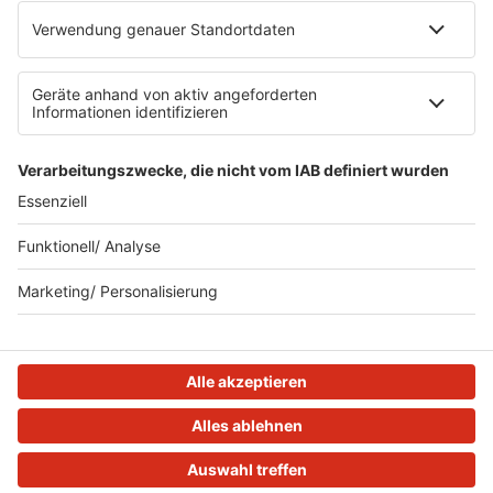
Datenschutzeinstellungen
Clubbedingungen
Teilnahmebedingungen
Teilnahmebedingungen FB Gewinnspiele
R.SH auf radioplayer.de
Stromvergleich
© 2023 R.SH - Radio Schleswig-Holstein - eine Marke der
REGIOCAST GmbH & Co. KG