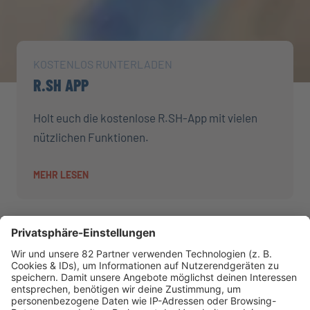
KOSTENLOS RUNTERLADEN
R.SH APP
Holt euch die kostenlose R.SH-App mit vielen
nützlichen Funktionen.
MEHR LESEN
AKTIONEN