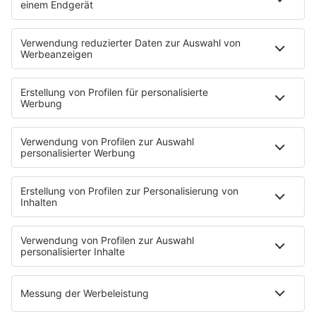
PODCASTS
Zufall: Wenn ein Moment alles verändert
Küsten-Köppe mit Frank Bremser
Blaulicht. Der Helfer-Podcast
Neues von der Märchenküste
Störche-Schnack. Der Holstein Kiel-Podcast
Politik verstehen... Der R.SH-Podcast mit Carsten Kock!
Jahrhundertgeschichten
Die R.SH Gemeindesongs
Der R.SH Telefonschreck
Familienfuchs: Der Erziehungspodcast
Schlank und Gesund mit Patric Heizmann
Brave & One: Der Beziehungs-Podcast
ShoreTime: Der Küstenschnack
Der Barbara Schöneberger-Podcast: Mit den Waffeln
einer Frau