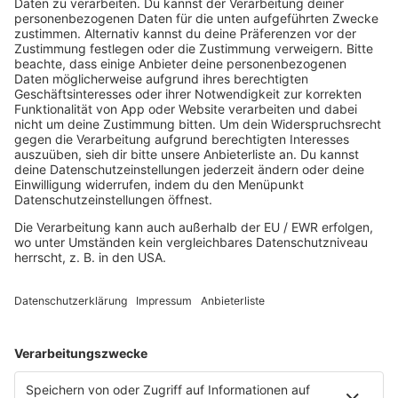
R.SH hilft helfen-Stiftung!
AKTUELL
Aktuelles von den R.SH Schleswig-Holstein-Reportern
Jobbörse
MUSIK
Unsere Musikstreams
Titelsuche
Konzerte und Events
PROGRAMM
Sendungen
Team
Comedy
Wetter
Verkehr