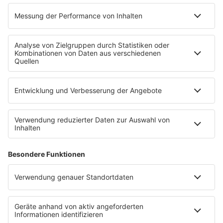
MEIN R.SH
Empfang
R.SH-App
R.SH-Shop
Werbung buchen
Häufige Fragen
Jobs bei R.SH
Kontakt
INFORMATION
Impressum
Datenschutz
Datenschutzeinstellungen
Clubbedingungen
Teilnahmebedingungen
Teilnahmebedingungen FB Gewinnspiele
R.SH auf radioplayer.de