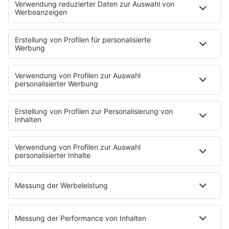
PODCASTS
Zufall: Wenn ein Moment alles verändert
Küsten-Köppe mit Frank Bremser
Blaulicht. Der Helfer-Podcast
Neues von der Märchenküste
Störche-Schnack. Der Holstein Kiel-Podcast
Politik verstehen... Der R.SH-Podcast mit Carsten Kock!
Jahrhundertgeschichten
Die R.SH Gemeindesongs
Der R.SH Telefonschreck
Familienfuchs: Der Erziehungspodcast
Schlank und Gesund mit Patric Heizmann
Brave & One: Der Beziehungs-Podcast
ShoreTime: Der Küstenschnack
Der Barbara Schöneberger-Podcast: Mit den Waffeln
einer Frau
MEIN R.SH