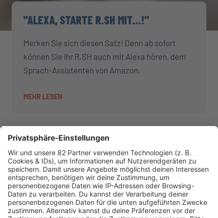
"ALEXA, STARTE R.SH MIT...!"
Merken Sie sich diesen Satz! Denn ab sofort
können Sie Ihr R.SH auch mit Alexa hören, dem
Sprach-Assistenten von Amazon.
MEHR LESEN
AKTIONEN
R.SH hilft helfen-Stiftung!