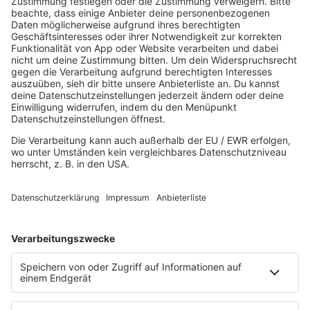
AKTUELL
Aktuelles von den R.SH Schleswig-Holstein-Reportern
Jobbörse
MUSIK
Unsere Musikstreams
Titelsuche
Konzerte und Events
PROGRAMM
Sendungen
Team
Comedy
Wetter
Verkehr