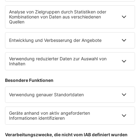
Empfang
R.SH-App
R.SH-Shop
Werbung buchen
Häufige Fragen
Jobs bei R.SH
Kontakt
INFORMATION
Impressum
Datenschutz
Datenschutzeinstellungen
Clubbedingungen
Teilnahmebedingungen
Teilnahmebedingungen FB Gewinnspiele
R.SH auf radioplayer.de
Stromvergleich