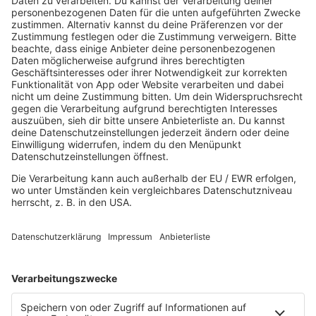
R.SH hilft helfen-Stiftung!
AKTUELL
Aktuelles von den R.SH Schleswig-Holstein-Reportern
Jobbörse
MUSIK
Unsere Musikstreams
Titelsuche
Konzerte und Events
PROGRAMM
Sendungen
Team
Comedy
Wetter
Verkehr