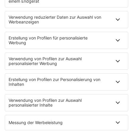
PODCASTS
Zufall: Wenn ein Moment alles verändert
Küsten-Köppe mit Frank Bremser
Blaulicht. Der Helfer-Podcast
Neues von der Märchenküste
Störche-Schnack. Der Holstein Kiel-Podcast
Politik verstehen... Der R.SH-Podcast mit Carsten Kock!
Jahrhundertgeschichten
Die R.SH Gemeindesongs
Der R.SH Telefonschreck
Familienfuchs: Der Erziehungspodcast
Schlank und Gesund mit Patric Heizmann
Brave & One: Der Beziehungs-Podcast
ShoreTime: Der Küstenschnack
Der Barbara Schöneberger-Podcast: Mit den Waffeln
einer Frau