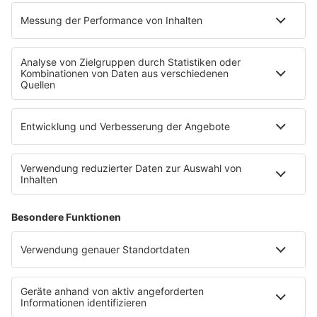
MEIN R.SH
Empfang
R.SH-App
R.SH-Shop
Werbung buchen
Häufige Fragen
Jobs bei R.SH
Kontakt
INFORMATION
Impressum
Datenschutz
Datenschutzeinstellungen
Clubbedingungen
Teilnahmebedingungen
Teilnahmebedingungen FB Gewinnspiele
R.SH auf radioplayer.de
Stromvergleich