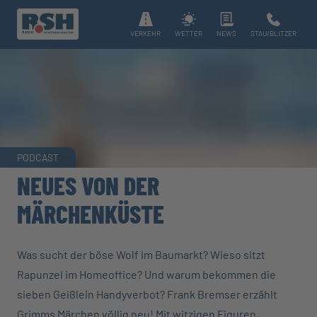
VERKEHR
WETTER
NEWS
STAU/BLITZER
PODCAST
NEUES VON DER
MÄRCHENKÜSTE
Was sucht der böse Wolf im Baumarkt? Wieso sitzt
Rapunzel im Homeoffice? Und warum bekommen die
sieben Geißlein Handyverbot? Frank Bremser erzählt
Grimms Märchen völlig neu! Mit witzigen Figuren,