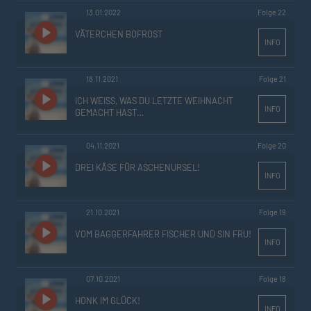
13.01.2022
Folge 22
VÄTERCHEN BOFROST
INFO
18.11.2021
Folge 21
ICH WEISS, WAS DU LETZTE WEIHNACHT G
INFO
EMACHT HAST…
04.11.2021
Folge 20
DREI KÄSE FÜR ASCHENURSEL!
INFO
21.10.2021
Folge 19
VOM BAGGERFAHRER FISCHER UND SIN FRU!
INFO
07.10.2021
Folge 18
HONK IM GLÜCK!
INFO