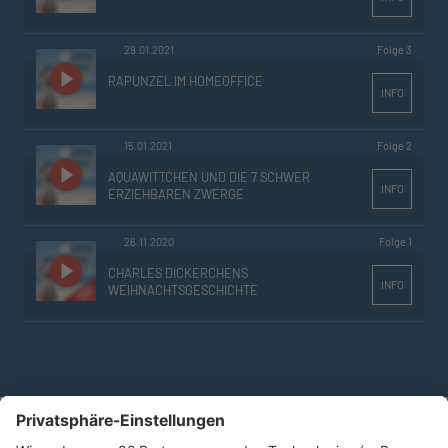
29.01.2021
Folge 3
RAPUNZEL IM HOMEOFFICE
INFO
15.01.2021
Folge 2
AQUAWITTCHEN UND DIE 7 SCHWER
INFO
ERZIEHBAREN ZWERGE
26.11.2020
Folge 1
CHARLES DICKERCHENS
INFO
WEIHNACHTSGESCHICHTE