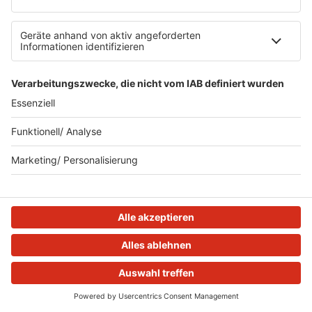
PODCAST
WEIHNACHTEN BEI NEUES VON DER
MÄRCHENKÜSTE!
Frank Bremser präsentiert den R.SH-
Märchenpodcast - richtig lustig und im Schnack
von Schleswig-Holstein. Hier findet ihr alle
Weihnachtsfolgen auf einen Blick!
MEHR LESEN
HOME
STREAMS
MENÜ
LOGIN