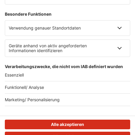
Impressum
Datenschutz
Datenschutzeinstellungen
Clubbedingungen
Teilnahmebedingungen
Teilnahmebedingungen FB Gewinnspiele
R.SH auf radioplayer.de
Stromvergleich
© 2023 R.SH - Radio Schleswig-Holstein - eine Marke der
REGIOCAST GmbH & Co. KG