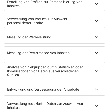
Der R.SH Telefonschreck
Familienfuchs: Der Erziehungspodcast
Schlank und Gesund mit Patric Heizmann
Brave & One: Der Beziehungs-Podcast
ShoreTime: Der Küstenschnack
Der Barbara Schöneberger-Podcast: Mit den Waffeln
einer Frau
MEIN R.SH
Empfang
R.SH-App
R.SH-Shop
Werbung buchen
Häufige Fragen
Jobs bei R.SH
Kontakt
INFORMATION