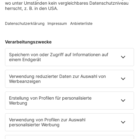
PROGRAMM
Sendungen
Team
Comedy
Wetter
Verkehr
PODCASTS
Zufall: Wenn ein Moment alles verändert
Küsten-Köppe mit Frank Bremser
Blaulicht. Der Helfer-Podcast
Neues von der Märchenküste
Störche-Schnack. Der Holstein Kiel-Podcast
Politik verstehen... Der R.SH-Podcast mit Carsten Kock!
Jahrhundertgeschichten
Die R.SH Gemeindesongs