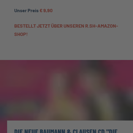
Unser Preis
€ 9,90
BESTELLT JETZT ÜBER UNSEREN R.SH-AMAZON-
SHOP!
DIE NEUE BAUMANN & CLAUSEN CD "DIE