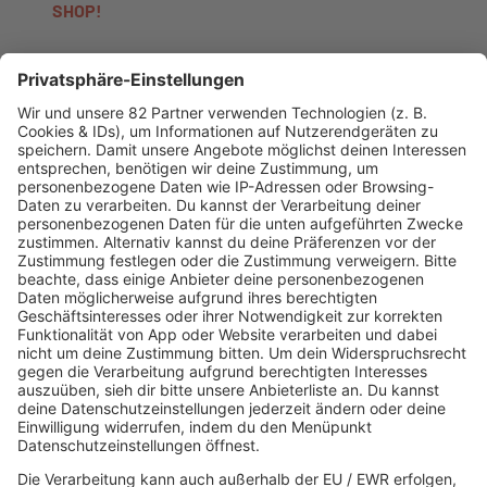
SHOP!
AKTIONEN
R.SH hilft helfen-Stiftung!
AKTUELL
Aktuelles von den R.SH Schleswig-Holstein-Reportern
Jobbörse
MUSIK
Unsere Musikstreams
Titelsuche
Konzerte und Events