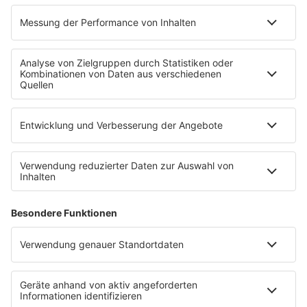
MEIN R.SH
Empfang
R.SH-App
R.SH-Shop
Werbung buchen
Häufige Fragen
Jobs bei R.SH
Kontakt
INFORMATION
Impressum
Datenschutz
Datenschutzeinstellungen
Clubbedingungen
Teilnahmebedingungen
Teilnahmebedingungen FB Gewinnspiele
R.SH auf radioplayer.de