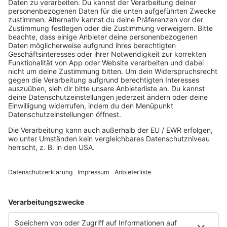
R.SH hilft helfen-Stiftung!
AKTUELL
Aktuelles von den R.SH Schleswig-Holstein-Reportern
Jobbörse
MUSIK
Unsere Musikstreams
Titelsuche
Konzerte und Events
PROGRAMM
Sendungen
Team
Comedy
Wetter
Verkehr