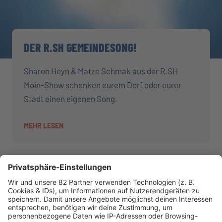
DER R.SH GEMEINDESONG!
Sharon Heyn & Matze Schmak aus der R.SH
Moin-Show schenken eurem Dorf oder eurer
Stadt einen eigenen Song.
MEHR LESEN
AKTIONEN