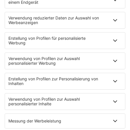
PODCASTS
Zufall: Wenn ein Moment alles verändert
Küsten-Köppe mit Frank Bremser
Blaulicht. Der Helfer-Podcast
Neues von der Märchenküste
Störche-Schnack. Der Holstein Kiel-Podcast
Politik verstehen... Der R.SH-Podcast mit Carsten Kock!
Jahrhundertgeschichten
Die R.SH Gemeindesongs
Der R.SH Telefonschreck
Familienfuchs: Der Erziehungspodcast
Schlank und Gesund mit Patric Heizmann
Brave & One: Der Beziehungs-Podcast
ShoreTime: Der Küstenschnack
Der Barbara Schöneberger-Podcast: Mit den Waffeln
einer Frau