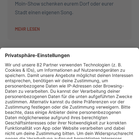
Moin-Show schenken eurem Dorf oder eurer
Stadt einen eigenen Song.
MEHR LESEN
AKTIONEN
R.SH hilft helfen-Stiftung!
AKTUELL
Aktuelles von den R.SH Schleswig-Holstein-Reportern
Jobbörse