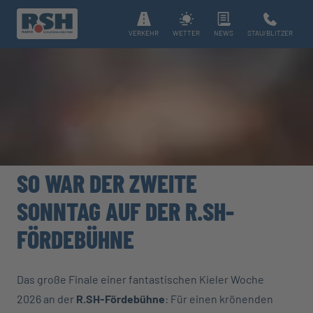
VERKEHR
WETTER
NEWS
STAU/BLITZER
SO WAR DER ZWEITE
SONNTAG AUF DER R.SH-
FÖRDEBÜHNE
Das große Finale einer fantastischen Kieler Woche
2026 an der
R.SH-Fördebühne
: Für einen krönenden