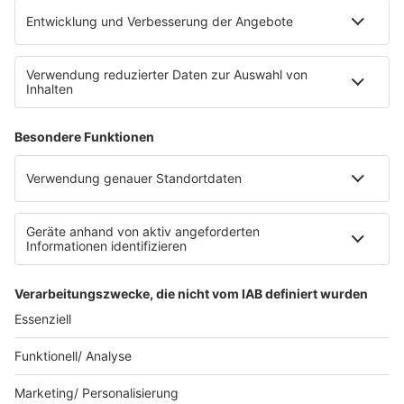
Jobs bei R.SH
Kontakt
INFORMATION
Impressum
Datenschutz
Datenschutzeinstellungen
Clubbedingungen
Teilnahmebedingungen
Teilnahmebedingungen FB Gewinnspiele
R.SH auf radioplayer.de
Stromvergleich
© 2023 R.SH - Radio Schleswig-Holstein - eine Marke der