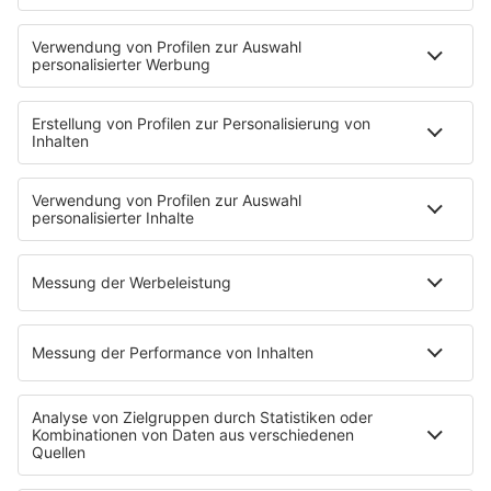
Neues von der Märchenküste
Störche-Schnack. Der Holstein Kiel-Podcast
Politik verstehen... Der R.SH-Podcast mit Carsten Kock!
Jahrhundertgeschichten
Die R.SH Gemeindesongs
Der R.SH Telefonschreck
Familienfuchs: Der Erziehungspodcast
Schlank und Gesund mit Patric Heizmann
Brave & One: Der Beziehungs-Podcast
ShoreTime: Der Küstenschnack
Der Barbara Schöneberger-Podcast: Mit den Waffeln
einer Frau
MEIN R.SH
Empfang
R.SH-App
R.SH-Shop
Werbung buchen
Häufige Fragen