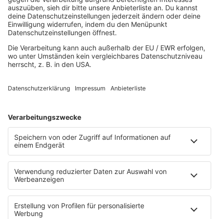
MUSIK
Unsere Musikstreams
Titelsuche
Konzerte und Events
PROGRAMM
Sendungen
Team
Comedy
Wetter
Verkehr
PODCASTS
Zufall: Wenn ein Moment alles verändert
Küsten-Köppe mit Frank Bremser
Blaulicht. Der Helfer-Podcast