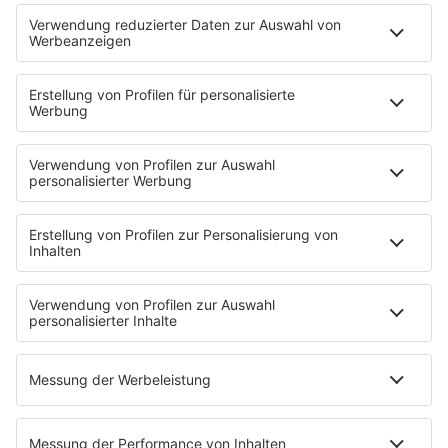
PODCASTS
Zufall: Wenn ein Moment alles verändert
Küsten-Köppe mit Frank Bremser
Blaulicht. Der Helfer-Podcast
Neues von der Märchenküste
Störche-Schnack. Der Holstein Kiel-Podcast
Politik verstehen... Der R.SH-Podcast mit Carsten Kock!
Jahrhundertgeschichten
Die R.SH Gemeindesongs
Der R.SH Telefonschreck
Familienfuchs: Der Erziehungspodcast
Schlank und Gesund mit Patric Heizmann
Brave & One: Der Beziehungs-Podcast
ShoreTime: Der Küstenschnack
Der Barbara Schöneberger-Podcast: Mit den Waffeln
einer Frau
MEIN R.SH