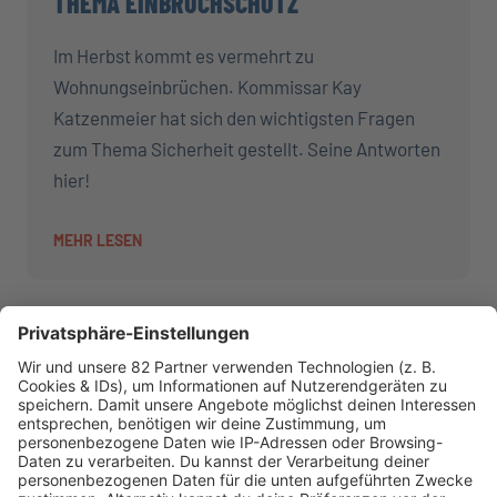
THEMA EINBRUCHSCHUTZ
Im Herbst kommt es vermehrt zu
Wohnungseinbrüchen. Kommissar Kay
Katzenmeier hat sich den wichtigsten Fragen
zum Thema Sicherheit gestellt. Seine Antworten
hier!
MEHR LESEN
AKTIONEN
R.SH hilft helfen-Stiftung!