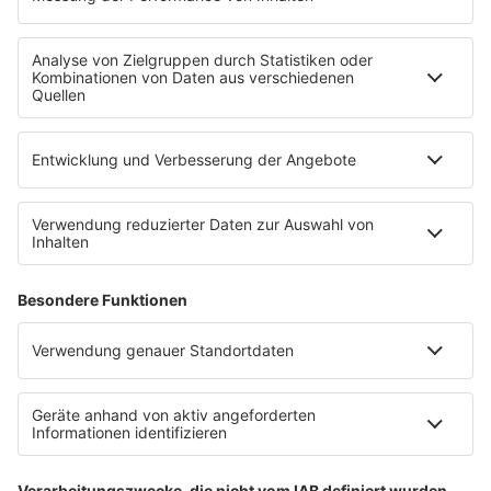
Empfang
R.SH-App
R.SH-Shop
Werbung buchen
Häufige Fragen
Jobs bei R.SH
Kontakt
INFORMATION
Impressum
Datenschutz
Datenschutzeinstellungen
Clubbedingungen
Teilnahmebedingungen
Teilnahmebedingungen FB Gewinnspiele
R.SH auf radioplayer.de
Stromvergleich