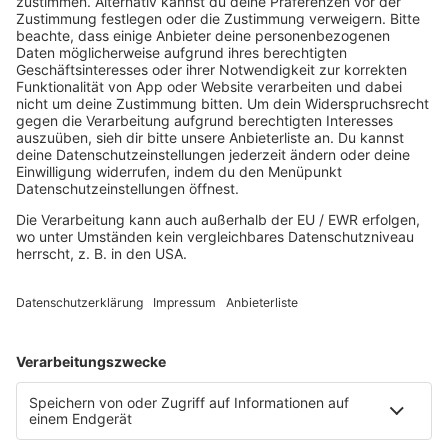
AKTUELL
Aktuelles von den R.SH Schleswig-Holstein-Reportern
Jobbörse
MUSIK
Unsere Musikstreams
Titelsuche
Konzerte und Events
PROGRAMM
Sendungen
Team
Comedy
Wetter
Verkehr