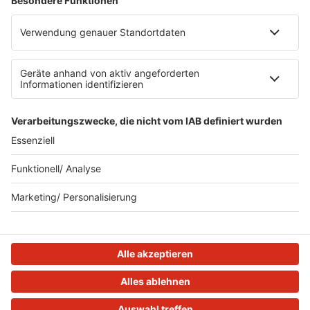
Datenschutz
Datenschutzeinstellungen
Clubbedingungen
Teilnahmebedingungen
Teilnahmebedingungen FB Gewinnspiele
R.SH auf radioplayer.de
Stromvergleich
© 2023 R.SH - Radio Schleswig-Holstein - eine Marke der
REGIOCAST GmbH & Co. KG