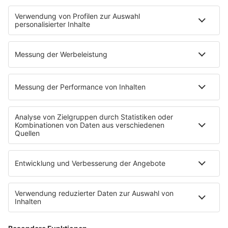
Schlank und Gesund mit Patric Heizmann
Brave & One: Der Beziehungs-Podcast
ShoreTime: Der Küstenschnack
Der Barbara Schöneberger-Podcast: Mit den Waffeln
einer Frau
MEIN R.SH
Empfang
R.SH-App
R.SH-Shop
Werbung buchen
Häufige Fragen
Jobs bei R.SH
Kontakt
INFORMATION
Impressum