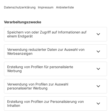
PROGRAMM
Sendungen
Team
Comedy
Wetter
Verkehr
PODCASTS
Zufall: Wenn ein Moment alles verändert
Küsten-Köppe mit Frank Bremser
Blaulicht. Der Helfer-Podcast
Neues von der Märchenküste
Störche-Schnack. Der Holstein Kiel-Podcast
Politik verstehen... Der R.SH-Podcast mit Carsten Kock!
Jahrhundertgeschichten
Die R.SH Gemeindesongs
Der R.SH Telefonschreck
Familienfuchs: Der Erziehungspodcast