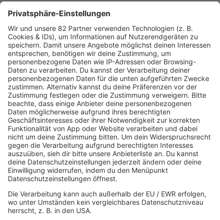
AKTIONEN
R.SH hilft helfen-Stiftung!
AKTUELL
Aktuelles von den R.SH Schleswig-Holstein-Reportern
Jobbörse
MUSIK
Unsere Musikstreams
Titelsuche
Konzerte und Events