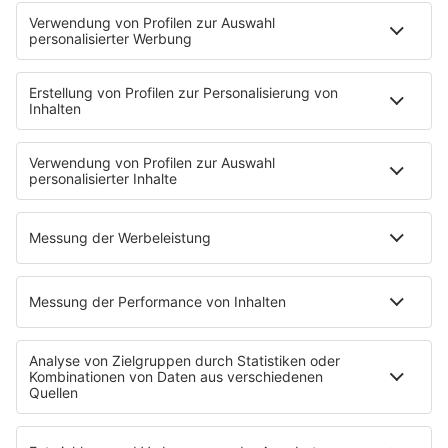
Störche-Schnack. Der Holstein Kiel-Podcast
Politik verstehen... Der R.SH-Podcast mit Carsten Kock!
Jahrhundertgeschichten
Die R.SH Gemeindesongs
Der R.SH Telefonschreck
Familienfuchs: Der Erziehungspodcast
Schlank und Gesund mit Patric Heizmann
Brave & One: Der Beziehungs-Podcast
ShoreTime: Der Küstenschnack
Der Barbara Schöneberger-Podcast: Mit den Waffeln
einer Frau
MEIN R.SH
Empfang
R.SH-App
R.SH-Shop
Werbung buchen
Häufige Fragen
Jobs bei R.SH