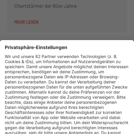
Chartstürmer der 80er Jahre.
MEHR LESEN
AKTIONEN
R.SH hilft helfen-Stiftung!
AKTUELL
Aktuelles von den R.SH Schleswig-Holstein-Reportern
Jobbörse