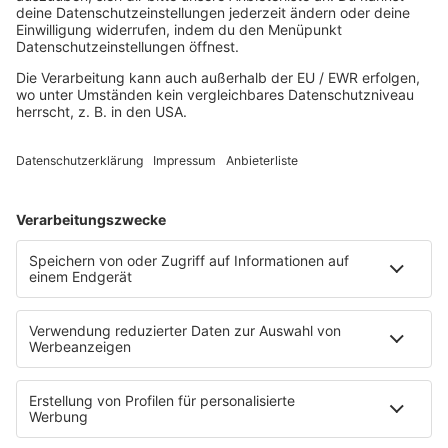
MUSIK
Unsere Musikstreams
Titelsuche
Konzerte und Events
PROGRAMM
Sendungen
Team
Comedy
Wetter
Verkehr
PODCASTS
Zufall: Wenn ein Moment alles verändert
Küsten-Köppe mit Frank Bremser
Blaulicht. Der Helfer-Podcast
Neues von der Märchenküste