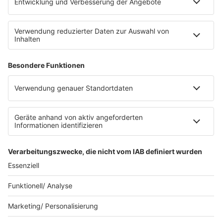
Kontakt
INFORMATION
Impressum
Datenschutz
Datenschutzeinstellungen
Clubbedingungen
Teilnahmebedingungen
Teilnahmebedingungen FB Gewinnspiele
R.SH auf radioplayer.de
Stromvergleich
© 2023 R.SH - Radio Schleswig-Holstein - eine Marke der
REGIOCAST GmbH & Co. KG