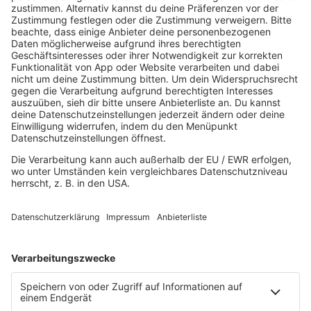
AKTUELL
Aktuelles von den R.SH Schleswig-Holstein-Reportern
Jobbörse
MUSIK
Unsere Musikstreams
Titelsuche
Konzerte und Events
PROGRAMM
Sendungen
Team
Comedy
Wetter
Verkehr