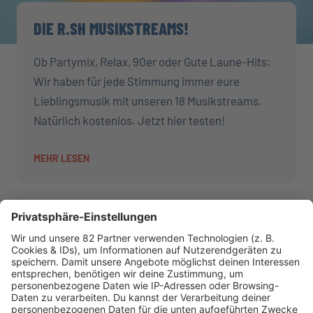
DIE R.SH MUSIKSTREAMS!
Ob Partymix, Relax, 90er oder Gute Laune-Hits:
Wir haben für jede Stimmung immer eure
Lieblingsmusik mit unseren 18 Musikstreams.
Natürlich kostenlos. Jetzt hier testen!
MEHR LESEN
AKTIONEN
R.SH hilft helfen-Stiftung!