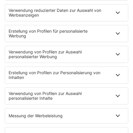
PODCASTS
Zufall: Wenn ein Moment alles verändert
Küsten-Köppe mit Frank Bremser
Blaulicht. Der Helfer-Podcast
Neues von der Märchenküste
Störche-Schnack. Der Holstein Kiel-Podcast
Politik verstehen... Der R.SH-Podcast mit Carsten Kock!
Jahrhundertgeschichten
Die R.SH Gemeindesongs
Der R.SH Telefonschreck
Familienfuchs: Der Erziehungspodcast
Schlank und Gesund mit Patric Heizmann
Brave & One: Der Beziehungs-Podcast
ShoreTime: Der Küstenschnack
Der Barbara Schöneberger-Podcast: Mit den Waffeln
einer Frau
MEIN R.SH