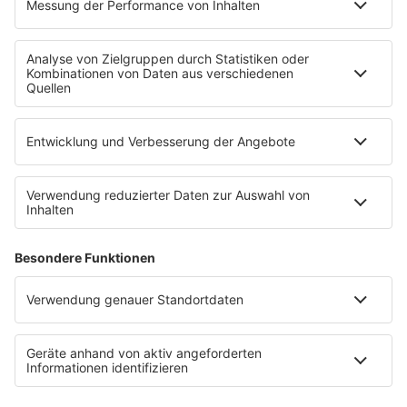
Empfang
R.SH-App
R.SH-Shop
Werbung buchen
Häufige Fragen
Jobs bei R.SH
Kontakt
INFORMATION
Impressum
Datenschutz
Datenschutzeinstellungen
Clubbedingungen
Teilnahmebedingungen
Teilnahmebedingungen FB Gewinnspiele
R.SH auf radioplayer.de
Stromvergleich