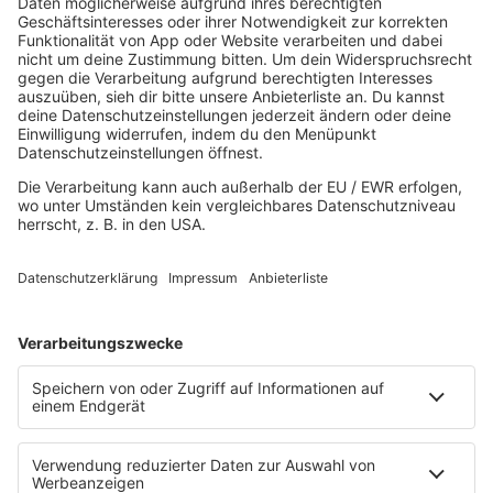
Aktuelles von den R.SH Schleswig-Holstein-Reportern
Jobbörse
MUSIK
Unsere Musikstreams
Titelsuche
Konzerte und Events
PROGRAMM
Sendungen
Team
Comedy
Wetter
Verkehr
PODCASTS