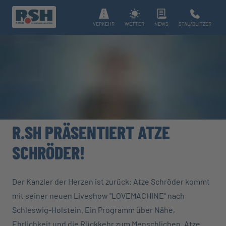
VERKEHR
WETTER
NEWS
STAU/BLITZER
R.SH PRÄSENTIERT ATZE
SCHRÖDER!
Der Kanzler der Herzen ist zurück: Atze Schröder kommt
mit seiner neuen Liveshow "LOVEMACHINE" nach
Schleswig-Holstein. Ein Programm über Nähe,
Ehrlichkeit und die Rückkehr zum Menschlichen. Atze