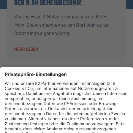
DER R.SH GEMEINDESONG!
Sharon Heyn & Matze Schmak aus der R.SH
Moin-Show schenken eurem Dorf oder eurer
Stadt einen eigenen Song.
MEHR LESEN
AKTIONEN
R.SH hilft helfen-Stiftung!
AKTUELL