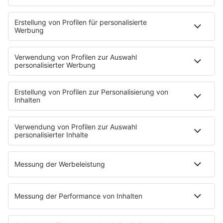
Zufall: Wenn ein Moment alles verändert
Küsten-Köppe mit Frank Bremser
Blaulicht. Der Helfer-Podcast
Neues von der Märchenküste
Störche-Schnack. Der Holstein Kiel-Podcast
Politik verstehen... Der R.SH-Podcast mit Carsten Kock!
Jahrhundertgeschichten
Die R.SH Gemeindesongs
Der R.SH Telefonschreck
Familienfuchs: Der Erziehungspodcast
Schlank und Gesund mit Patric Heizmann
Brave & One: Der Beziehungs-Podcast
ShoreTime: Der Küstenschnack
Der Barbara Schöneberger-Podcast: Mit den Waffeln
einer Frau
MEIN R.SH
Empfang
R.SH-App