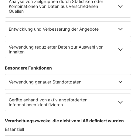
R.SH-Shop
Werbung buchen
Häufige Fragen
Jobs bei R.SH
Kontakt
INFORMATION
Impressum
Datenschutz
Datenschutzeinstellungen
Clubbedingungen
Teilnahmebedingungen
Teilnahmebedingungen FB Gewinnspiele
R.SH auf radioplayer.de
Stromvergleich