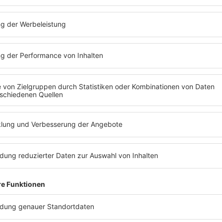
R.SH AUF WHATSAPP!
Egal ob Sprachnachricht, Text, Foto oder
Video: R.SH erreicht ihr blitzschnell und
ganz einfach über WhatsApp! Für alles, was
ihr gerade auf dem Herzen habt.
MEHR LESEN