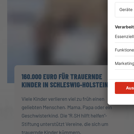
160.000 EURO FÜR TRAUERNDE
KINDER IN SCHLESWIG-HOLSTEIN!
Viele Kinder verlieren viel zu früh einen
geliebten Menschen. Mama, Papa oder ein
Geschwisterkind. Die "R.SH hilft helfen"-
Stiftung unterstützt Vereine, die sich um
trauernde Kinder kümmern.