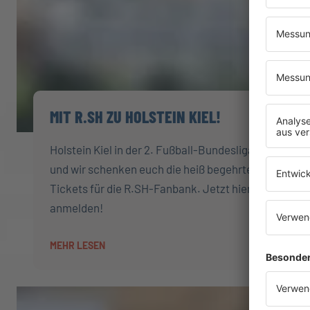
MIT R.SH ZU HOLSTEIN KIEL!
Holstein Kiel in der 2. Fußball-Bundesliga -
und wir schenken euch die heiß begehrten
Tickets für die R.SH-Fanbank. Jetzt hier
anmelden!
MEHR LESEN