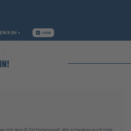
EIN R.SH
LOGIN
IN!
r mit dem R.SH Ferienspaß: Wir schenken euch tolle