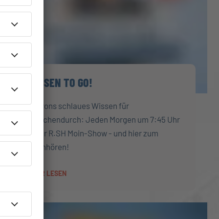
WISSEN TO GO!
Sharons schlaues Wissen für
zwischendurch: Jeden Morgen um 7:45 Uhr
in der R.SH Moin-Show - und hier zum
Nachhören!
MEHR LESEN