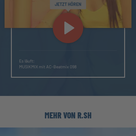
JETZT HÖREN
Es läuft:
MUSIKMIX mit AC-Beatmix 098
MEHR VON R.SH