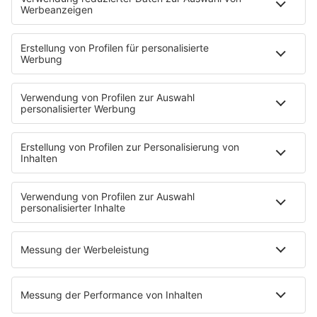
Zufall: Wenn ein Moment alles verändert
Küsten-Köppe mit Frank Bremser
Blaulicht. Der Helfer-Podcast
Neues von der Märchenküste
Störche-Schnack. Der Holstein Kiel-Podcast
Politik verstehen... Der R.SH-Podcast mit Carsten Kock!
Jahrhundertgeschichten
Die R.SH Gemeindesongs
Der R.SH Telefonschreck
Familienfuchs: Der Erziehungspodcast
Schlank und Gesund mit Patric Heizmann
Brave & One: Der Beziehungs-Podcast
ShoreTime: Der Küstenschnack
Der Barbara Schöneberger-Podcast: Mit den Waffeln
einer Frau
MEIN R.SH
Empfang