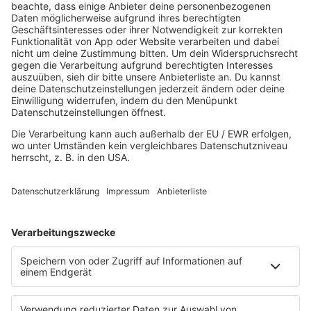
Aktuelles von den R.SH Schleswig-Holstein-Reportern
Jobbörse
MUSIK
Unsere Musikstreams
Titelsuche
Konzerte und Events
PROGRAMM
Sendungen
Team
Comedy
Wetter
Verkehr
PODCASTS