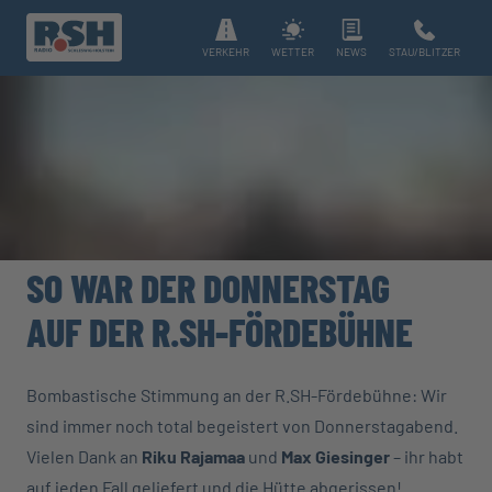
VERKEHR
WETTER
NEWS
STAU/BLITZER
SO WAR DER DONNERSTAG
AUF DER R.SH-FÖRDEBÜHNE
Bombastische Stimmung an der R.SH-Fördebühne: Wir
sind immer noch total begeistert von Donnerstagabend.
Vielen Dank an
Riku Rajamaa
und
Max Giesinger
– ihr habt
auf jeden Fall geliefert und die Hütte abgerissen!