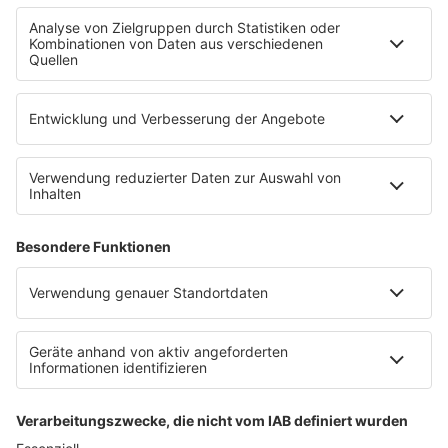
R.SH-App
R.SH-Shop
Werbung buchen
Häufige Fragen
Jobs bei R.SH
Kontakt
INFORMATION
Impressum
Datenschutz
Datenschutzeinstellungen
Clubbedingungen
Teilnahmebedingungen
Teilnahmebedingungen FB Gewinnspiele
R.SH auf radioplayer.de
Stromvergleich