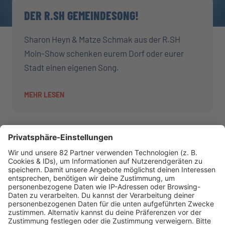
DER R.SH GEMEINDESONG!
Sharon Heyn & Matze Schmak aus der R.SH
Moin-Show schenken eurem Dorf oder eurer
Stadt einen eigenen Song.
MEHR LESEN
AKTIONEN
R.SH hilft helfen-Stiftung!
AKTUELL