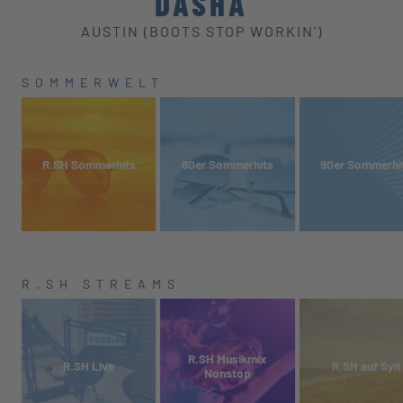
DASHA
AUSTIN (BOOTS STOP WORKIN')
SOMMERWELT
R.SH Sommerhits
80er Sommerhits
90er Sommerhi
R.SH STREAMS
R.SH Musikmix
R.SH Live
R.SH auf Sylt
Nonstop