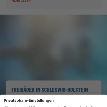
MEHR LESEN
FREIBÄDER IN SCHLESWIG-HOLSTEIN
Die Freibad-Saison 2026 hat eröffnet! Auf