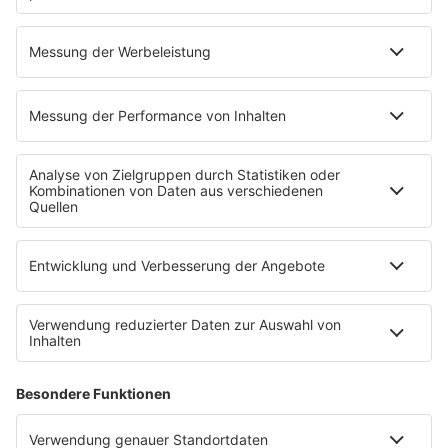
PODCAST
KÜSTEN-KÖPPE MIT FRANK BREMSER!
Frank Bremser im Schnack mit Menschen aus