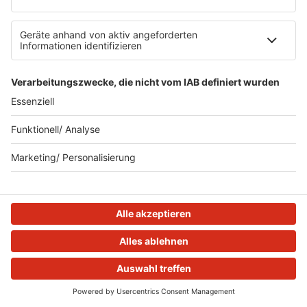
Schleswig-Holstein, die sabbeln können und was
zu sagen haben. Im Podcast "Küsten-Köppe"
erzählen sie uns ihre Geschichte.
MEHR LESEN
HOME
STREAMS
MENÜ
LOGIN