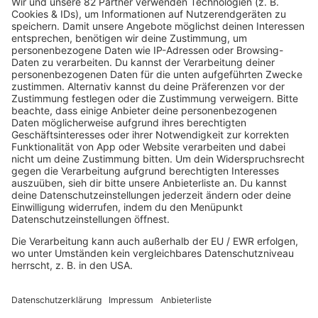
unserer Karte findt ihr alle Freibäder in
Schleswig-Holstein und ihre Öffnungszeiten.
MEHR LESEN
MEHR AKTUELLES
R.SH PODCASTS