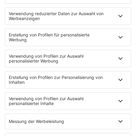
PODCASTS
Zufall: Wenn ein Moment alles verändert
Küsten-Köppe mit Frank Bremser
Blaulicht. Der Helfer-Podcast
Neues von der Märchenküste
Störche-Schnack. Der Holstein Kiel-Podcast
Politik verstehen... Der R.SH-Podcast mit Carsten Kock!
Jahrhundertgeschichten
Die R.SH Gemeindesongs
Der R.SH Telefonschreck
Familienfuchs: Der Erziehungspodcast
Schlank und Gesund mit Patric Heizmann
Brave & One: Der Beziehungs-Podcast
ShoreTime: Der Küstenschnack
Der Barbara Schöneberger-Podcast: Mit den Waffeln
einer Frau