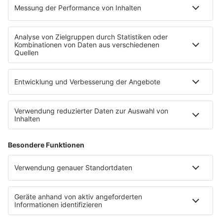
MEIN R.SH
Empfang
R.SH-App
R.SH-Shop
Werbung buchen
Häufige Fragen
Jobs bei R.SH
Kontakt
INFORMATION
Impressum
Datenschutz
Datenschutzeinstellungen
Clubbedingungen
Teilnahmebedingungen
Teilnahmebedingungen FB Gewinnspiele
R.SH auf radioplayer.de
Stromvergleich