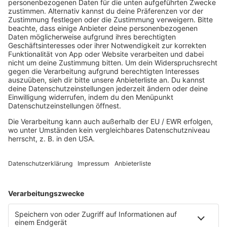
AKTUELL
Aktuelles von den R.SH Schleswig-Holstein-Reportern
Jobbörse
MUSIK
Unsere Musikstreams
Titelsuche
Konzerte und Events
PROGRAMM
Sendungen
Team
Comedy
Wetter
Verkehr