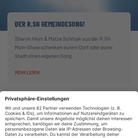
DER R.SH GEMEINDESONG!
Sharon Heyn & Matze Schmak aus der R.SH
Moin-Show schenken eurem Dorf oder eurer
Stadt einen eigenen Song.
MEHR LESEN
AKTIONEN
R.SH hilft helfen-Stiftung!